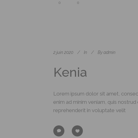
0
0
2 juin 2020
In
By
admin
Kenia
Lorem ipsum dolor sit amet, consect
enim ad minim veniam, quis nostrud e
reprehenderit in voluptate velit