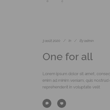
0
0
3 août 2020
In
By
admin
One for all
Lorem ipsum dolor sit amet, consect
enim ad minim veniam, quis nostrud e
reprehenderit in voluptate velit