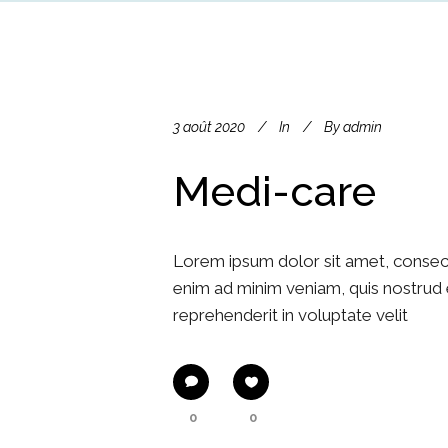
3 août 2020
In
By
admin
Medi-care
Lorem ipsum dolor sit amet, consect
enim ad minim veniam, quis nostrud e
reprehenderit in voluptate velit
0
0