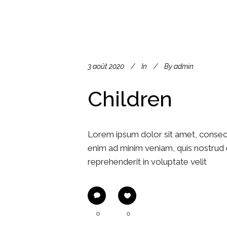
3 août 2020
In
By
admin
Children
Lorem ipsum dolor sit amet, consect
enim ad minim veniam, quis nostrud e
reprehenderit in voluptate velit
0
0