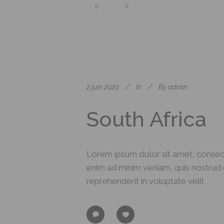
0
0
2 juin 2020
In
By
admin
South Africa
Lorem ipsum dolor sit amet, consect
enim ad minim veniam, quis nostrud e
reprehenderit in voluptate velit