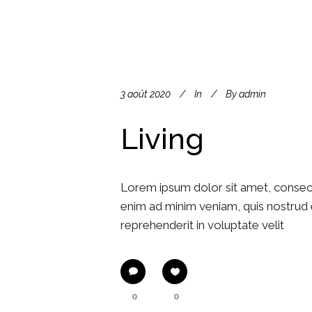
3 août 2020
In
By
admin
Living
Lorem ipsum dolor sit amet, consect
enim ad minim veniam, quis nostrud e
reprehenderit in voluptate velit
0
0