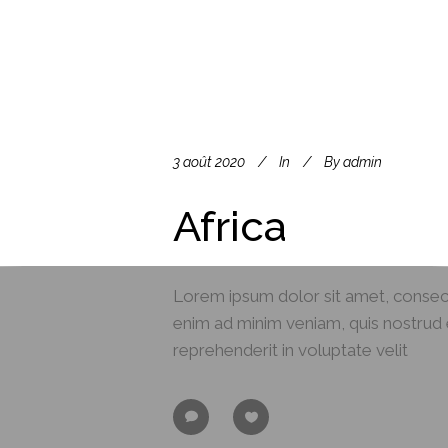
3 août 2020
In
By
admin
Africa
Lorem ipsum dolor sit amet, consect
enim ad minim veniam, quis nostrud e
reprehenderit in voluptate velit