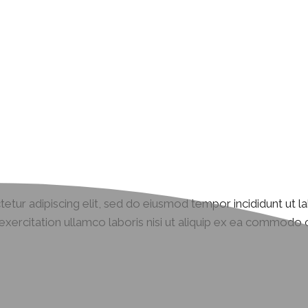
etur adipiscing elit, sed do eiusmod tempor incididunt ut l
xercitation ullamco laboris nisi ut aliquip ex ea commodo c