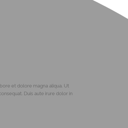
abore et dolore magna aliqua. Ut
onsequat. Duis aute irure dolor in