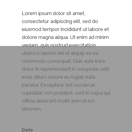
Lorem ipsum dolor sit amet,
consectetur adipiscing elit, sed do
eiusmod tempor incididunt ut labore et
dolore magna aliqua. Ut enim ad minim
veniam, quis nostrud exercitation
ullamco laboris nisi ut aliquip ex ea
commodo consequat. Duis aute irure
dolor in reprehenderit in voluptate velit
esse cillum dolore eu fugiat nulla
pariatur. Excepteur sint occaecat
cupidatat non proident, sunt in culpa qui
officia deserunt mollit anim id est
laborum.
Date