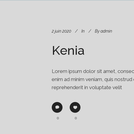
2 juin 2020
In
By
admin
Kenia
Lorem ipsum dolor sit amet, consect
enim ad minim veniam, quis nostrud e
reprehenderit in voluptate velit
0
0