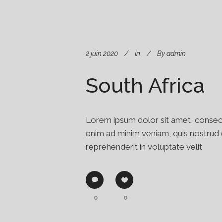
2 juin 2020
In
By
admin
South Africa
Lorem ipsum dolor sit amet, consect
enim ad minim veniam, quis nostrud e
reprehenderit in voluptate velit
0
0